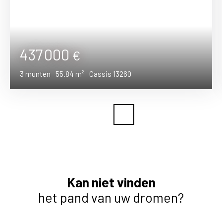
437 000
€
3
munten
55.84
m²
Cassis 13260
Kan niet vinden
het pand van uw dromen?