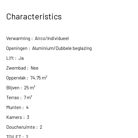
Characteristics
Verwarming
:
Airco/Individueel
Openingen
:
Aluminium/Dubbele beglazing
Lift
:
Ja
Zwembad
:
Nee
Oppervlak
:
74.75
m²
Blijven
:
25
m²
Terras
:
7
m²
Munten
:
4
Kamers
:
3
Doucheruimte
:
2
TOILET
:
2