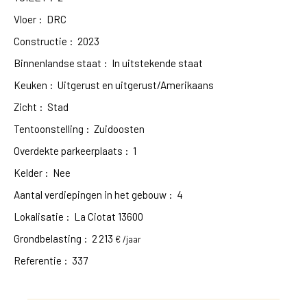
Vloer
:
DRC
Constructie
:
2023
Binnenlandse staat
:
In uitstekende staat
Keuken
:
Uitgerust en uitgerust/Amerikaans
Zicht
:
Stad
Tentoonstelling
:
Zuidoosten
Overdekte parkeerplaats
:
1
Kelder
:
Nee
Aantal verdiepingen in het gebouw
:
4
Lokalisatie
:
La Ciotat 13600
Grondbelasting
:
2 213
€ /jaar
Referentie
:
337