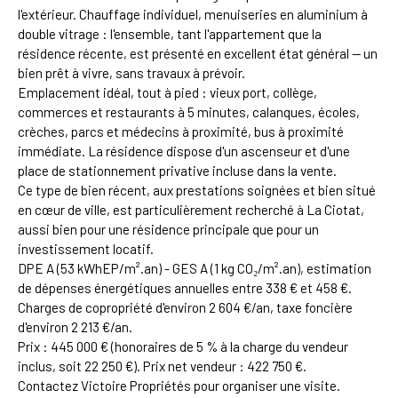
l'extérieur. Chauffage individuel, menuiseries en aluminium à
double vitrage : l'ensemble, tant l'appartement que la
résidence récente, est présenté en excellent état général — un
bien prêt à vivre, sans travaux à prévoir.
Emplacement idéal, tout à pied : vieux port, collège,
commerces et restaurants à 5 minutes, calanques, écoles,
crèches, parcs et médecins à proximité, bus à proximité
immédiate. La résidence dispose d'un ascenseur et d'une
place de stationnement privative incluse dans la vente.
Ce type de bien récent, aux prestations soignées et bien situé
en cœur de ville, est particulièrement recherché à La Ciotat,
aussi bien pour une résidence principale que pour un
investissement locatif.
DPE A (53 kWhEP/m².an) - GES A (1 kg CO₂/m².an), estimation
de dépenses énergétiques annuelles entre 338 € et 458 €.
Charges de copropriété d'environ 2 604 €/an, taxe foncière
d'environ 2 213 €/an.
Prix : 445 000 € (honoraires de 5 % à la charge du vendeur
inclus, soit 22 250 €). Prix net vendeur : 422 750 €.
Contactez Victoire Propriétés pour organiser une visite.