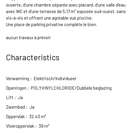
ouverte, d’une chambre séparée avec placard, d’une salle d’eau
avec WC et d’une terrasse de 5,17 m² exposée sud-ouest, sans
vis-à-vis et offrant une agréable vue piscine.
Une place de parking privative complète le bien.
aucun travaux à prévoir
Characteristics
Verwarming
:
Elektrisch/Individueel
Openingen
:
POLYVINYLCHLORIDE/Dubbele beglazing
Lift
:
Ja
Zwembad
:
Ja
Oppervlak
:
32.43
m²
Vloeroppervlak
:
39
m²