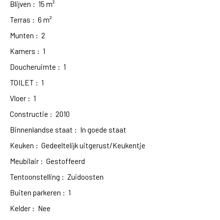
Blijven
:
15
m²
Terras
:
6
m²
Munten
:
2
Kamers
:
1
Doucheruimte
:
1
TOILET
:
1
Vloer
:
1
Constructie
:
2010
Binnenlandse staat
:
In goede staat
Keuken
:
Gedeeltelijk uitgerust/Keukentje
Meubilair
:
Gestoffeerd
Tentoonstelling
:
Zuidoosten
Buiten parkeren
:
1
Kelder
:
Nee