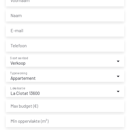
Voornaam
Naam
E-mail
Telefoon
Soort aanbod
Verkoop
Type woning
Appartement
Lokalisatie
La Ciotat 13600
Max budget (€)
Min oppervlakte (m²)