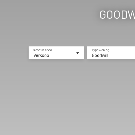
GOODWI
Soort aanbod
Type woning
Verkoop
Goodwill