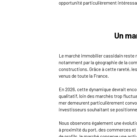
opportunité particulièrement intéressa
Un ma
Le marché immobilier cassidain reste ma
notamment par la géographie de la comm
constructions. Grâce à cette rareté, le
venus de toute la France.
En 2026, cette dynamique devrait enco
qualitatif, loin des marchés trop fluct
mer demeurent particulièrement convoit
investisseurs souhaitant se positionner
Nous observons également une évolution
à proximité du port, des commerces et de
de profils, le marché conserve une activi