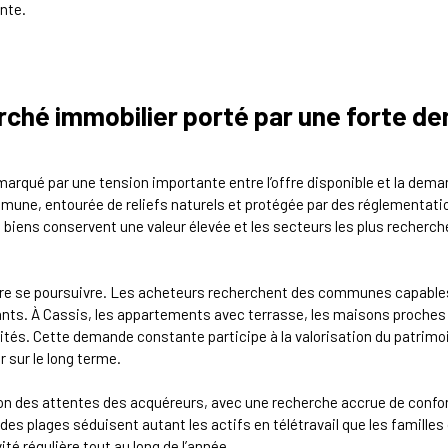
nte.
rché immobilier porté par une forte d
rqué par une tension importante entre l’offre disponible et la deman
une, entourée de reliefs naturels et protégée par des réglementatio
s biens conservent une valeur élevée et les secteurs les plus recherc
re se poursuivre. Les acheteurs recherchent des communes capables 
uants. À Cassis, les appartements avec terrasse, les maisons proches
és. Cette demande constante participe à la valorisation du patrimoin
 sur le long terme.
 des attentes des acquéreurs, avec une recherche accrue de confort 
s plages séduisent autant les actifs en télétravail que les familles o
té régulière tout au long de l’année.