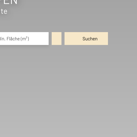
ote
in. Fläche (m²)
Suchen