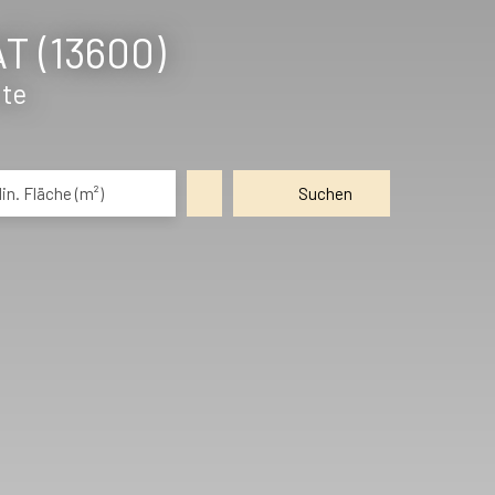
T (13600)
ote
in. Fläche (m²)
Suchen