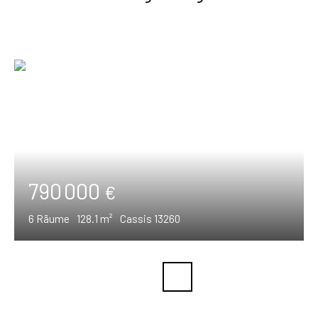
790 000
€
6
Räume
128.1
m²
Cassis 13260