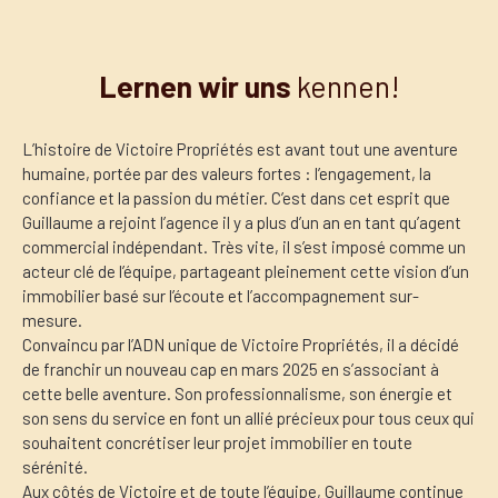
Lernen wir uns
kennen!
L’histoire de Victoire Propriétés est avant tout une aventure
humaine, portée par des valeurs fortes : l’engagement, la
confiance et la passion du métier. C’est dans cet esprit que
Guillaume a rejoint l’agence il y a plus d’un an en tant qu’agent
commercial indépendant. Très vite, il s’est imposé comme un
acteur clé de l’équipe, partageant pleinement cette vision d’un
immobilier basé sur l’écoute et l’accompagnement sur-
mesure.
Convaincu par l’ADN unique de Victoire Propriétés, il a décidé
de franchir un nouveau cap en mars 2025 en s’associant à
cette belle aventure. Son professionnalisme, son énergie et
son sens du service en font un allié précieux pour tous ceux qui
souhaitent concrétiser leur projet immobilier en toute
sérénité.
Aux côtés de Victoire et de toute l’équipe, Guillaume continue