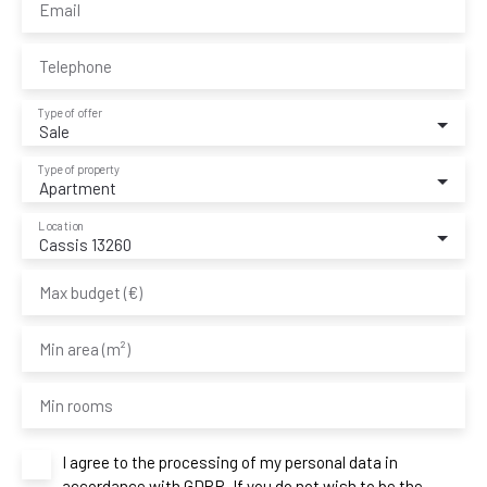
Email
Telephone
Type of offer
Sale
Type of property
Apartment
Location
Cassis 13260
Max budget (€)
Min area (m²)
Min rooms
I agree to the processing of my personal data in
accordance with GDPR. If you do not wish to be the