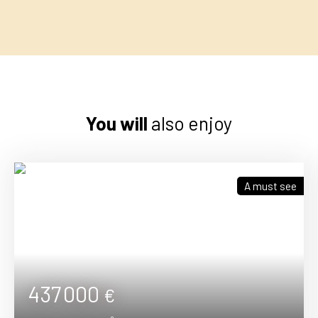
You will
also enjoy
A must see
437 000
€