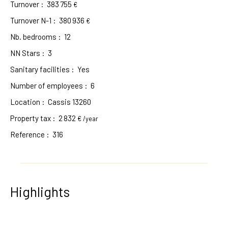
Turnover
:
383 755
€
Turnover N-1
:
380 936
€
Nb. bedrooms
:
12
NN Stars
:
3
Sanitary facilities
:
Yes
Number of employees
:
6
Location
:
Cassis 13260
Property tax
:
2 832
€ /year
Reference
:
316
Highlights