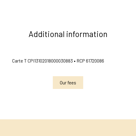
Additional information
Carte T CPI13102018000030883 • RCP 61720086
Our fees