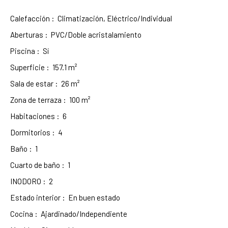
Calefacción
:
Climatización, Eléctrico/Individual
Aberturas
:
PVC/Doble acristalamiento
Piscina
:
Sí
Superficie
:
157.1
m²
Sala de estar
:
26
m²
Zona de terraza
:
100
m²
Habitaciones
:
6
Dormitorios
:
4
Baño
:
1
Cuarto de baño
:
1
INODORO
:
2
Estado interior
:
En buen estado
Cocina
:
Ajardinado/Independiente