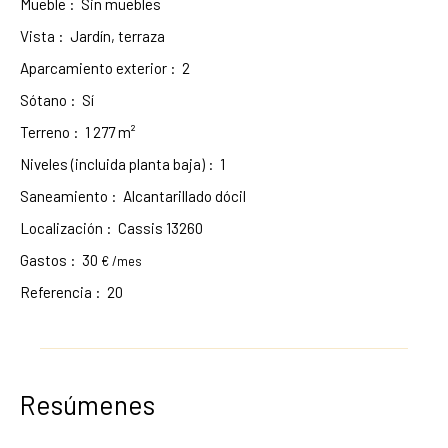
Mueble
:
Sin muebles
Vista
:
Jardín, terraza
Aparcamiento exterior
:
2
Sótano
:
Sí
Terreno
:
1 277
m²
Niveles (incluida planta baja)
:
1
Saneamiento
:
Alcantarillado dócil
Localización
:
Cassis 13260
Gastos
:
30
€ /mes
Referencia
:
20
Resúmenes