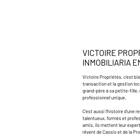
VICTOIRE PROP
INMOBILIARIA E
Victoire Propriétés, c’est b
transaction et la gestion loc
grand-père à sa petite-fille,
professionnel unique.
C’est aussi l’histoire d’une 
talentueux, formés et profe
amis, ils mettent leur expert
rêvent de Cassis et de la Pr