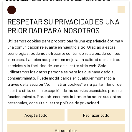
immobilier
, les vendeurs avancent avec davantage de
sérénité.
RESPETAR SU PRIVACIDAD ES UNA
PRIORIDAD PARA NOSOTROS
Pourquoi choisir Victoire
Utilizamos cookies para proporcionarle una experiencia óptima y
Propriétés pour vendre à Cassis ?
una comunicación relevante en nuestro sitio. Gracias a estas
tecnologías, podemos ofrecerte contenido relacionado con tus
intereses. También nos permiten mejorar la calidad de nuestros
servicios y la facilidad de uso de nuestro sitio web. Solo
Chez Victoire Propriétés, nous avons fait le choix d'un
utilizaremos los datos personales para los que haya dado su
accompagnement à taille humaine fondé sur la proximité,
consentimiento. Puede modificarlos en cualquier momento a
l'expertise et la disponibilité. Notre
agence immobilière
través de la sección ″Administrar cookies″ en la parte inferior de
familiale implantée au cœur de Cassis
accompagne les
nuestro sitio, con la excepción de las cookies esenciales para su
propriétaires dans leurs projets immobiliers avec rigueur et
funcionamiento. Para obtener más información sobre sus datos
bienveillance.
personales, consulte
nuestra política de privacidad
.
Nous proposons un accompagnement complet qui débute par
Acepta todo
Rechazar todo
une estimation précise du bien et se poursuit jusqu'à la
signature de l'acte définitif. Pour valoriser chaque propriété,
Personalizar
nous mettons en œuvre des outils performants tels que les