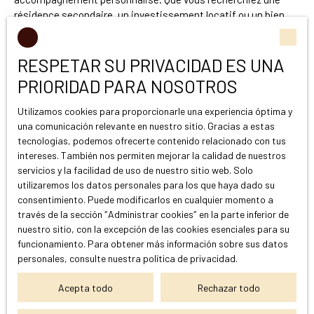
résidence secondaire, un investissement locatif ou un bien
destiné à constituer un patrimoine familial, nous prenons le
temps de comprendre vos objectifs afin de vous orienter vers
RESPETAR SU PRIVACIDAD ES UNA
les solutions les plus adaptées.
PRIORIDAD PARA NOSOTROS
Grâce à notre expertise en
transaction immobilière
et en
accompagnement patrimonial
, nous aidons nos clients à
Utilizamos cookies para proporcionarle una experiencia óptima y
sécuriser chaque étape de leur acquisition. Cette
una comunicación relevante en nuestro sitio. Gracias a estas
connaissance approfondie du marché cassidain représente un
tecnologías, podemos ofrecerte contenido relacionado con tus
véritable avantage pour investir sereinement dans une
intereses. También nos permiten mejorar la calidad de nuestros
commune aussi recherchée.
servicios y la facilidad de uso de nuestro sitio web. Solo
utilizaremos los datos personales para los que haya dado su
consentimiento. Puede modificarlos en cualquier momento a
través de la sección ″Administrar cookies″ en la parte inferior de
nuestro sitio, con la excepción de las cookies esenciales para su
Préparer dès aujourd’hui son
funcionamiento. Para obtener más información sobre sus datos
personales, consulte
nuestra política de privacidad
.
investissement à Cassis
Acepta todo
Rechazar todo
Investir à Cassis en 2026 apparaît comme une décision