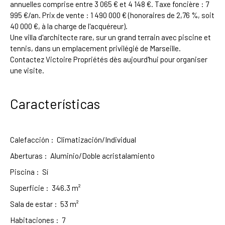
annuelles comprise entre 3 065 € et 4 148 €. Taxe foncière : 7
995 €/an. Prix de vente : 1 490 000 € (honoraires de 2,76 %, soit
40 000 €, à la charge de l'acquéreur).
Une villa d'architecte rare, sur un grand terrain avec piscine et
tennis, dans un emplacement privilégié de Marseille.
Contactez Victoire Propriétés dès aujourd'hui pour organiser
une visite.
Características
Calefacción
:
Climatización/Individual
Aberturas
:
Aluminio/Doble acristalamiento
Piscina
:
Sí
Superficie
:
346.3
m²
Sala de estar
:
53
m²
Habitaciones
:
7