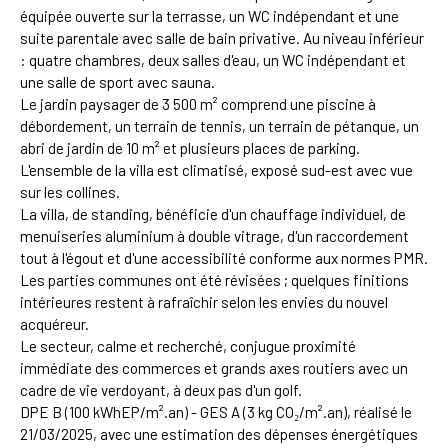
équipée ouverte sur la terrasse, un WC indépendant et une
suite parentale avec salle de bain privative. Au niveau inférieur
: quatre chambres, deux salles d'eau, un WC indépendant et
une salle de sport avec sauna.
Le jardin paysager de 3 500 m² comprend une piscine à
débordement, un terrain de tennis, un terrain de pétanque, un
abri de jardin de 10 m² et plusieurs places de parking.
L'ensemble de la villa est climatisé, exposé sud-est avec vue
sur les collines.
La villa, de standing, bénéficie d'un chauffage individuel, de
menuiseries aluminium à double vitrage, d'un raccordement
tout à l'égout et d'une accessibilité conforme aux normes PMR.
Les parties communes ont été révisées ; quelques finitions
intérieures restent à rafraîchir selon les envies du nouvel
acquéreur.
Le secteur, calme et recherché, conjugue proximité
immédiate des commerces et grands axes routiers avec un
cadre de vie verdoyant, à deux pas d'un golf.
DPE B (100 kWhEP/m².an) - GES A (3 kg CO₂/m².an), réalisé le
21/03/2025, avec une estimation des dépenses énergétiques