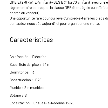
DPE E (278 kWhEP/m².an) - GES B (11 kg CO₂/m².an), avec une e
réglementaire est requis, la classe DPE étant égale ou inférieur
charge du vendeur).
Une opportunité rare pour qui rêve d'un pied-à-terre les pieds da
contactez-nous dès aujourd'hui pour organiser une visite.
Características
Calefacción
:
Eléctrico
Superficie del piso
:
94
m²
Dormitorios
:
3
Construcción
:
1920
Mueble
:
Sin muebles
Sótano
:
Sí
Localización
:
Ensuès-la-Redonne 13820