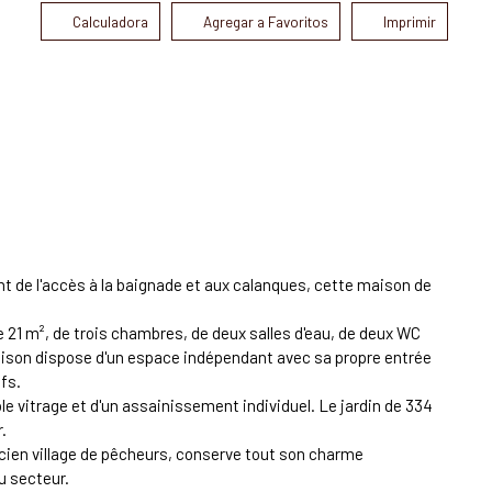
Calculadora
Agregar a Favoritos
Imprimir
t de l'accès à la baignade et aux calanques, cette maison de
e 21 m², de trois chambres, de deux salles d'eau, de deux WC
maison dispose d'un espace indépendant avec sa propre entrée
fs.
e vitrage et d'un assainissement individuel. Le jardin de 334
.
ncien village de pêcheurs, conserve tout son charme
u secteur.