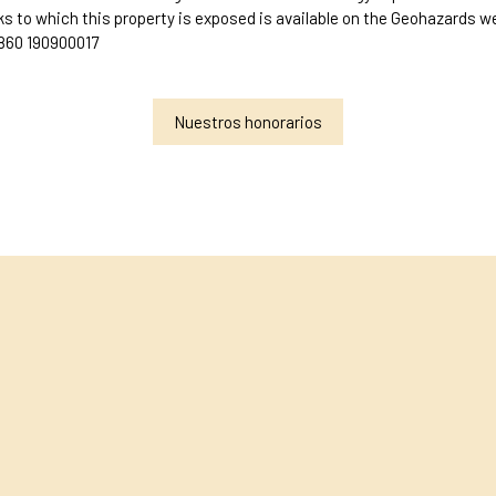
ks to which this property is exposed is available on the Geohazards w
0860 190900017
Nuestros honorarios