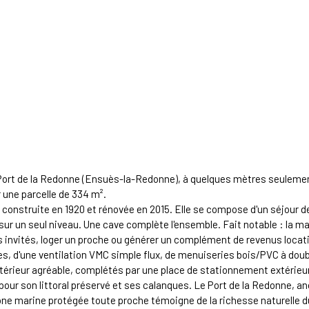
à Port de la Redonne (Ensuès-la-Redonne), à quelques mètres seulemen
r une parcelle de 334 m².
é construite en 1920 et rénovée en 2015. Elle se compose d'un séjour d
sur un seul niveau. Une cave complète l'ensemble. Fait notable : la 
des invités, loger un proche ou générer un complément de revenus locati
es, d'une ventilation VMC simple flux, de menuiseries bois/PVC à doubl
extérieur agréable, complétés par une place de stationnement extérieur
our son littoral préservé et ses calanques. Le Port de la Redonne, a
one marine protégée toute proche témoigne de la richesse naturelle d