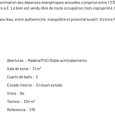
stimation des dépenses énergétiques annuelles comprise entre 1 370 €
e à E. Le bien est vendu libre de toute occupation, hors copropriété. 
ns l'eau, entre authenticité, tranquillité et potentiel locatif. Victoire
Aberturas
:
Madera/PVC/Doble acristalamiento
Sala de estar
:
21
m²
Cuarto de baño
:
2
Estado interior
:
En buen estado
Vista
:
No
Terreno
:
334
m²
Referencia
:
370