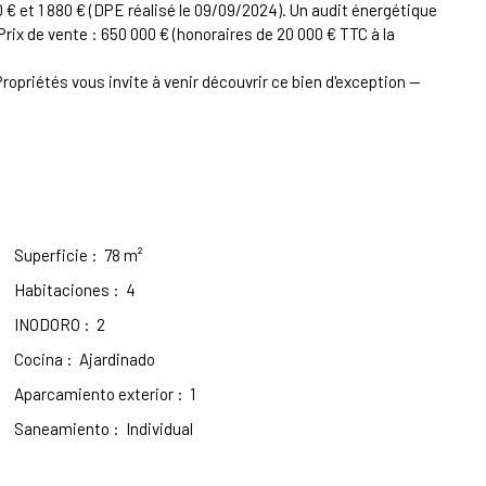
 et 1 880 € (DPE réalisé le 09/09/2024). Un audit énergétique
Prix de vente : 650 000 € (honoraires de 20 000 € TTC à la
 Propriétés vous invite à venir découvrir ce bien d'exception —
Superficie
:
78
m²
Habitaciones
:
4
INODORO
:
2
Cocina
:
Ajardinado
Aparcamiento exterior
:
1
Saneamiento
:
Individual