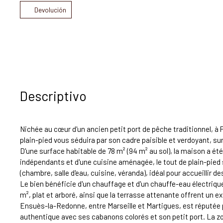
Devolución
Descriptivo
Nichée au cœur d'un ancien petit port de pêche traditionnel, 
plain-pied vous séduira par son cadre paisible et verdoyant, su
D'une surface habitable de 78 m² (94 m² au sol), la maison a ét
indépendants et d'une cuisine aménagée, le tout de plain-pied 
(chambre, salle d'eau, cuisine, véranda), idéal pour accueillir 
Le bien bénéficie d'un chauffage et d'un chauffe-eau électriqu
m², plat et arboré, ainsi que la terrasse attenante offrent un 
Ensuès-la-Redonne, entre Marseille et Martigues, est réputée p
authentique avec ses cabanons colorés et son petit port. La z