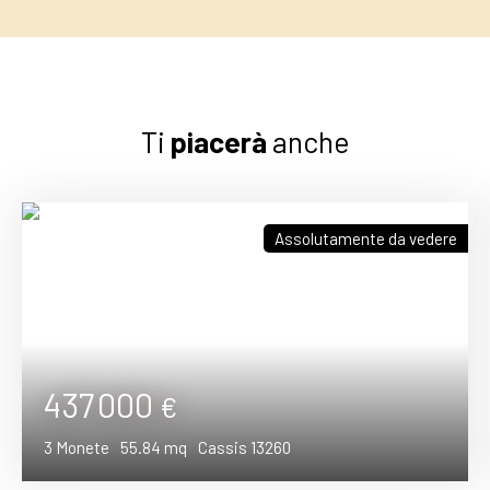
Ti
piacerà
anche
Assolutamente da vedere
437 000
€
3
Monete
55.84
mq
Cassis 13260