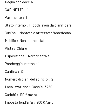
Bagno con doccia
:
1
GABINETTO
:
1
Pavimento
:
1
Stato interno
:
Piccoli lavori da pianificare
Cucina
:
Montato e attrezzato/Americano
Mobilio
:
Non ammobiliato
Vista
:
Chiaro
Esposizione
:
Nordorientale
Parcheggio interno
:
1
Cantina
:
Sì
Numero di piani dell'edificio
:
2
Localizzazione
:
Cassis 13260
Carichi
:
190
€ /mese
Imposta fondiaria
:
900
€ /anno