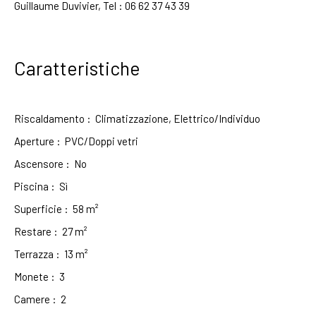
Guillaume Duvivier, Tel : 06 62 37 43 39
Caratteristiche
Riscaldamento
:
Climatizzazione, Elettrico/Individuo
Aperture
:
PVC/Doppi vetri
Ascensore
:
No
Piscina
:
Sì
Superficie
:
58
m²
Restare
:
27
m²
Terrazza
:
13
m²
Monete
:
3
Camere
:
2