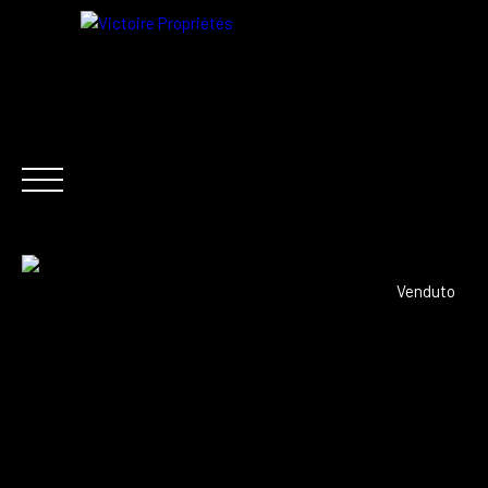
IT
Venduto
ACQUISTA ORA
AFFITTO
VENDERE
NOTIZI