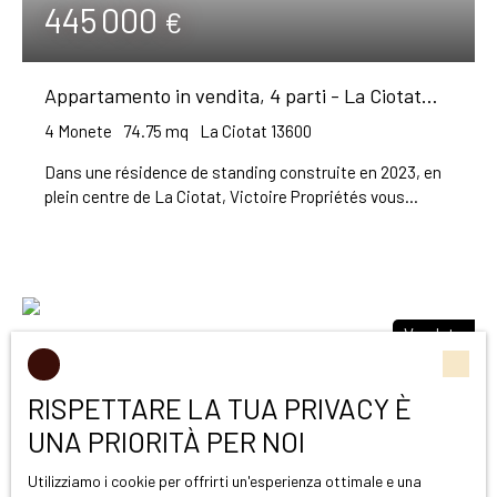
445 000
€
Appartamento in vendita, 4 parti - La Ciotat
13600
4
Monete
74.75
mq
La Ciotat 13600
Dans une résidence de standing construite en 2023, en
plein centre de La Ciotat, Victoire Propriétés vous
propose ce bel appartement T4 de 74,75 m², présenté en
excellent état, exposé sud-est. Il comprend un séjour-
cuisine américaine aménagée et équipée de 25 m², trois
chambres spacieuses, une salle d'eau, des WC
indépendants ainsi que des espaces de rangement. Une
Venduto
terrasse d'environ 7 m² prolonge l'espace de vie à
l'extérieur. Chauffage individuel, menuiseries en
aluminium à double vitrage : l'ensemble, tant
RISPETTARE LA TUA PRIVACY È
l'appartement que la résidence récente, est présenté en
UNA PRIORITÀ PER NOI
excellent état général — un bien prêt à vivre, sans
travaux à prévoir. Emplacement idéal, tout à pied : vieux
Utilizziamo i cookie per offrirti un'esperienza ottimale e una
port, collège, commerces et restaurants à 5 minutes,