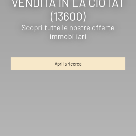
VENDITA IN LA CIOTAT
(13600)
Scopri tutte le nostre offerte
immobiliari
Apri la ricerca
Tipo di offerta
Vendita
Tipo di immobile
Appartamento
Localizzazione
La Ciotat (13600)
Budget massimo (€)