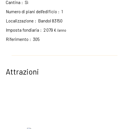
Cantina
:
Sì
Numero di piani dell'edificio
:
1
Localizzazione
:
Bandol 83150
Imposta fondiaria
:
2 079
€ /anno
Riferimento
:
305
Attrazioni