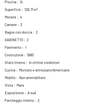
Piscina
:
Sì
Superficie
:
128.71
m²
Monete
:
4
Camere
:
3
Bagno con doccia
:
2
GABINETTO
:
2
Pavimento
:
1
Costruzione
:
1980
Stato interno
:
In ottime condizioni
Cucina
:
Montato e attrezzato/Americano
Mobilio
:
Non ammobiliato
Vista
:
Mare
Esposizione
:
A sud
Parcheggio interno
:
2