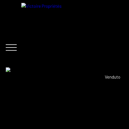
IT
Venduto
ACQUISTA ORA
AFFITTO
VENDERE
NOTIZI