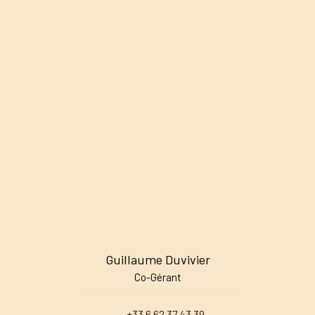
Guillaume Duvivier
Co-Gérant
+33 6 62 37 43 39