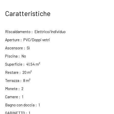
Caratteristiche
Riscaldamento
:
Elettrico/Individuo
Aperture
:
PVC/Doppi vetri
Ascensore
:
Sì
Piscina
:
No
Superficie
:
41.54
m²
Restare
:
20
m²
Terrazza
:
8
m²
Monete
:
2
Camere
:
1
Bagno con doccia
:
1
GABINETTO
:
1