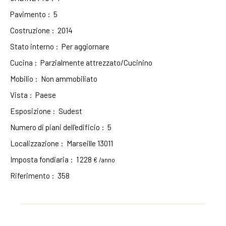
Pavimento
:
5
Costruzione
:
2014
Stato interno
:
Per aggiornare
Cucina
:
Parzialmente attrezzato/Cucinino
Mobilio
:
Non ammobiliato
Vista
:
Paese
Esposizione
:
Sudest
Numero di piani dell'edificio
:
5
Localizzazione
:
Marseille 13011
Imposta fondiaria
:
1 228
€ /anno
Riferimento
:
358