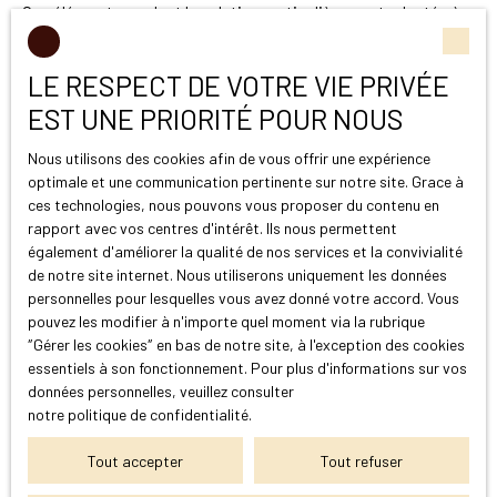
Ces éléments rendent la solution particulièrement adaptée à
l’immobilier, où la fluidité des transactions est essentielle.
LE RESPECT DE VOTRE VIE PRIVÉE
EST UNE PRIORITÉ POUR NOUS
Pourquoi ce partenariat est une
Nous utilisons des cookies afin de vous offrir une expérience
chance pour nos clients ?
optimale et une communication pertinente sur notre site. Grace à
ces technologies, nous pouvons vous proposer du contenu en
rapport avec vos centres d'intérêt. Ils nous permettent
également d'améliorer la qualité de nos services et la convivialité
En choisissant
Legibloq
comme partenaire, Victoire
de notre site internet. Nous utiliserons uniquement les données
Propriétés renforce sa capacité à accompagner tous les
personnelles pour lesquelles vous avez donné votre accord. Vous
profils d’acquéreurs, même les plus modernes et technophiles.
pouvez les modifier à n'importe quel moment via la rubrique
Voici les principaux bénéfices pour nos clients :
″Gérer les cookies″ en bas de notre site, à l'exception des cookies
essentiels à son fonctionnement. Pour plus d'informations sur vos
✔ Ouvrir les portes de l’immobilier à ceux qui détiennent
données personnelles, veuillez consulter
de la crypto
notre politique de confidentialité
.
De nombreux investisseurs disposent d’un patrimoine
significatif en crypto-actifs. Grâce à
Legibloq
, ces actifs
Tout accepter
Tout refuser
peuvent désormais être utilisés pour financer un achat