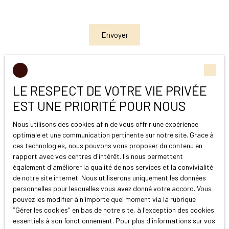
Envoyer
LE RESPECT DE VOTRE VIE PRIVÉE
EST UNE PRIORITÉ POUR NOUS
Nous utilisons des cookies afin de vous offrir une expérience
optimale et une communication pertinente sur notre site. Grace à
Je recherche un bien
ces technologies, nous pouvons vous proposer du contenu en
rapport avec vos centres d'intérêt. Ils nous permettent
également d'améliorer la qualité de nos services et la convivialité
Vente appartement Cassis (13260)
de notre site internet. Nous utiliserons uniquement les données
Vente maison Cassis (13260)
personnelles pour lesquelles vous avez donné votre accord. Vous
pouvez les modifier à n'importe quel moment via la rubrique
Vente appartement Marseille (13015)
″Gérer les cookies″ en bas de notre site, à l'exception des cookies
Vente appartement Marseille (13004)
essentiels à son fonctionnement. Pour plus d'informations sur vos