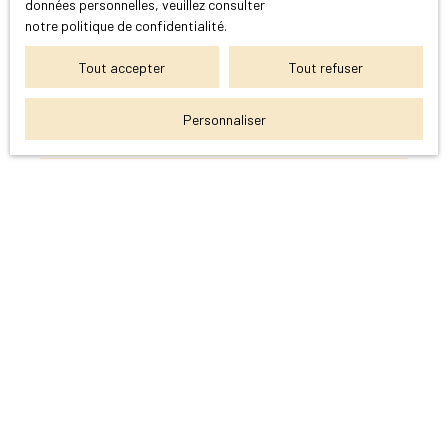
données personnelles, veuillez consulter
Vente maison Marseille (13011)
notre politique de confidentialité
.
Vente appartement Aubagne (13400)
Tout accepter
Tout refuser
Personnaliser
Je suis propriétaire
Estimez votre bien
Vendre avec nous
Espace vendeur
Gestion locative
Nous contacter
Informations