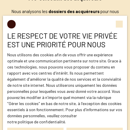
Nous analysons les
dossiers des acquéreurs
pour nous
assurer de leur solvabilité avant de programmer les visites.
Cette
sélection rigoureuse
vous garantit des acheteurs
sérieux et réduit les risques de contretemps.
LE RESPECT DE VOTRE VIE PRIVÉE
EST UNE PRIORITÉ POUR NOUS
Nous utilisons des cookies afin de vous offrir une expérience
optimale et une communication pertinente sur notre site. Grace à
ces technologies, nous pouvons vous proposer du contenu en
rapport avec vos centres d'intérêt. Ils nous permettent
Expertise bancaire
également d'améliorer la qualité de nos services et la convivialité
de notre site internet. Nous utiliserons uniquement les données
Grâce à notre
expertise bancaire
, nous vous conseillons sur
personnelles pour lesquelles vous avez donné votre accord. Vous
les
financements possibles
pour vos acheteurs. Nous
pouvez les modifier à n'importe quel moment via la rubrique
facilitons les démarches administratives et optimisons les
″Gérer les cookies″ en bas de notre site, à l'exception des cookies
chances de réussite de la transaction.
essentiels à son fonctionnement. Pour plus d'informations sur vos
données personnelles, veuillez consulter
notre politique de confidentialité
.