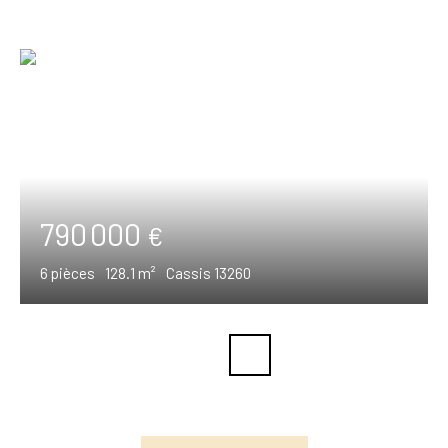
790 000
€
6
pièces
128.1
m²
Cassis 13260