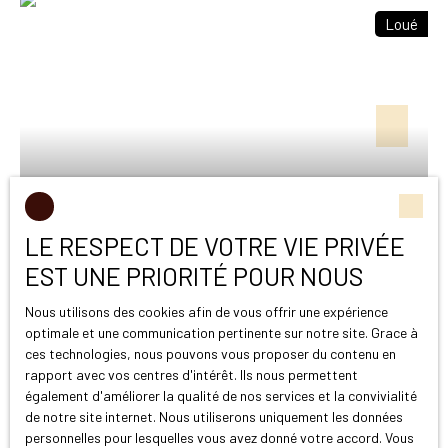
Loué
Loué
LE RESPECT DE VOTRE VIE PRIVÉE
EST UNE PRIORITÉ POUR NOUS
Maison de ville, Gemenos centre
Nous utilisons des cookies afin de vous offrir une expérience
4
pièces
125.41
m²
Gémenos 13420
optimale et une communication pertinente sur notre site. Grace à
ces technologies, nous pouvons vous proposer du contenu en
Victoire Propriétés vous propose à la location meublée
rapport avec vos centres d'intérêt. Ils nous permettent
une maison de ville située sur la commune de Gemenos.
également d'améliorer la qualité de nos services et la convivialité
Cette maison offre une surface habitable de 125m² à
de notre site internet. Nous utiliserons uniquement les données
proximité des commerces et restaurants. Au rez de
personnelles pour lesquelles vous avez donné votre accord. Vous
chaussée, elle se compose d’une buanderie, un WC et