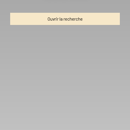
Ouvrir la recherche
Type d'offre
Location
Type de bien
Maison
Localisation
Gémenos (13420)
Loyer max (€/mois)
Surface min (m²)
Rechercher