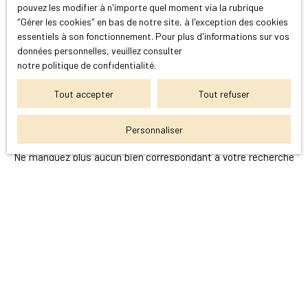
pouvez les modifier à n'importe quel moment via la rubrique
d’un grand dressing aménagé. Au premier étage, 3
″Gérer les cookies″ en bas de notre site, à l'exception des cookies
chambres, une salle d’eau et un WC. Enfin au dernier
essentiels à son fonctionnement. Pour plus d'informations sur vos
l'étage, la cuisine équipée et le salon vous permettent de
données personnelles, veuillez consulter
bénéficier d’un grand espace lumineux avec de beaux
notre politique de confidentialité
.
volumes (45m2). ⁠Chauffage électrique,
Rue calme à
proximité des commodités
Bail 12 mois meublé
Vous ne trouvez pas
Tout accepter
Tout refuser
disponible à compter du 10 juillet 2026
la propriété de vos rêves ?
Personnaliser
Ne manquez plus aucun bien correspondant à votre recherche
en vous inscrivant à notre alerte mail !
Prénom
Nom
Email
Téléphone