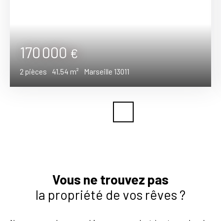
170 000
€
2
pièces
41.54
m²
Marseille 13011
Vous ne trouvez pas
la propriété de vos rêves ?