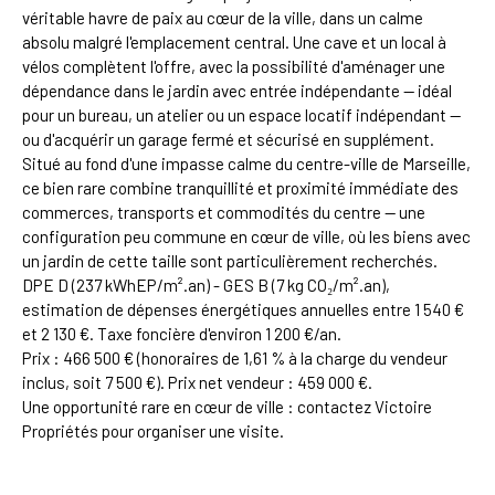
véritable havre de paix au cœur de la ville, dans un calme
absolu malgré l'emplacement central. Une cave et un local à
vélos complètent l'offre, avec la possibilité d'aménager une
dépendance dans le jardin avec entrée indépendante — idéal
pour un bureau, un atelier ou un espace locatif indépendant —
ou d'acquérir un garage fermé et sécurisé en supplément.
Situé au fond d'une impasse calme du centre-ville de Marseille,
ce bien rare combine tranquillité et proximité immédiate des
commerces, transports et commodités du centre — une
configuration peu commune en cœur de ville, où les biens avec
un jardin de cette taille sont particulièrement recherchés.
DPE D (237 kWhEP/m².an) - GES B (7 kg CO₂/m².an),
estimation de dépenses énergétiques annuelles entre 1 540 €
et 2 130 €. Taxe foncière d'environ 1 200 €/an.
Prix : 466 500 € (honoraires de 1,61 % à la charge du vendeur
inclus, soit 7 500 €). Prix net vendeur : 459 000 €.
Une opportunité rare en cœur de ville : contactez Victoire
Propriétés pour organiser une visite.