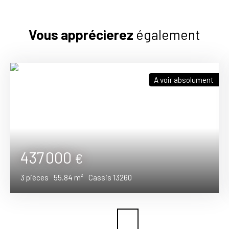
Vous apprécierez
également
A voir absolument
437 000
€
3
pièces
55.84
m²
Cassis 13260