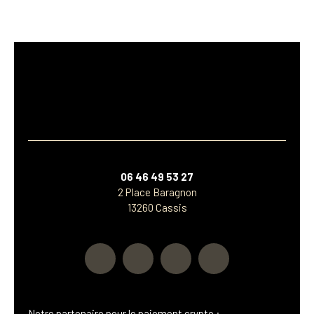
06 46 49 53 27
2 Place Baragnon
13260 Cassis
Notre p
artenaire
pour le paiement crypto :