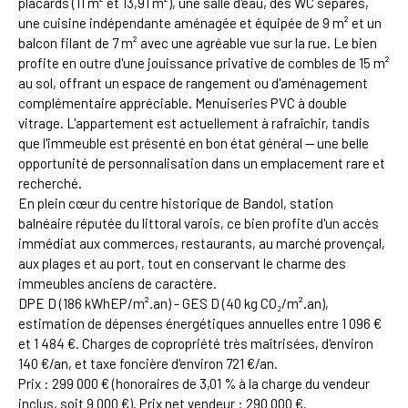
placards (11 m² et 13,91 m²), une salle d'eau, des WC séparés,
une cuisine indépendante aménagée et équipée de 9 m² et un
balcon filant de 7 m² avec une agréable vue sur la rue. Le bien
profite en outre d'une jouissance privative de combles de 15 m²
au sol, offrant un espace de rangement ou d'aménagement
complémentaire appréciable. Menuiseries PVC à double
vitrage. L'appartement est actuellement à rafraîchir, tandis
que l'immeuble est présenté en bon état général — une belle
opportunité de personnalisation dans un emplacement rare et
recherché.
En plein cœur du centre historique de Bandol, station
balnéaire réputée du littoral varois, ce bien profite d'un accès
immédiat aux commerces, restaurants, au marché provençal,
aux plages et au port, tout en conservant le charme des
immeubles anciens de caractère.
DPE D (186 kWhEP/m².an) - GES D (40 kg CO₂/m².an),
estimation de dépenses énergétiques annuelles entre 1 096 €
et 1 484 €. Charges de copropriété très maîtrisées, d'environ
140 €/an, et taxe foncière d'environ 721 €/an.
Prix : 299 000 € (honoraires de 3,01 % à la charge du vendeur
inclus, soit 9 000 €). Prix net vendeur : 290 000 €.