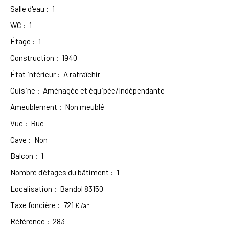
Salle d'eau
:
1
WC
:
1
Étage
:
1
Construction
:
1940
État intérieur
:
A rafraîchir
Cuisine
:
Aménagée et équipée/Indépendante
Ameublement
:
Non meublé
Vue
:
Rue
Cave
:
Non
Balcon
:
1
Nombre d'étages du bâtiment
:
1
Localisation
:
Bandol 83150
Taxe foncière
:
721
€ /an
Référence
:
283