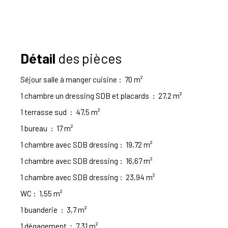
Détail
des pièces
Séjour salle à manger cuisine
:
70 m²
1 chambre un dressing SDB et placards
:
27,2 m²
1 terrasse sud
:
47,5 m²
1 bureau
:
17 m²
1 chambre avec SDB dressing
:
19,72 m²
1 chambre avec SDB dressing
:
16,67 m²
1 chambre avec SDB dressing
:
23,94 m²
WC
:
1,55 m²
1 buanderie
:
3,7 m²
1 dégagement
:
7,31 m²