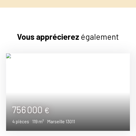
Vous apprécierez
également
756 000
€
4
pièces
119
m²
Marseille 13011