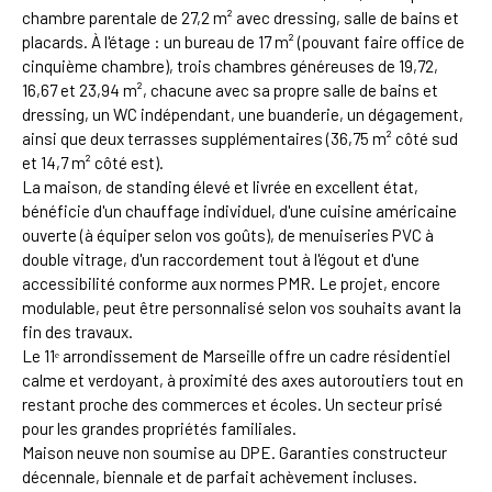
chambre parentale de 27,2 m² avec dressing, salle de bains et
placards. À l'étage : un bureau de 17 m² (pouvant faire office de
cinquième chambre), trois chambres généreuses de 19,72,
16,67 et 23,94 m², chacune avec sa propre salle de bains et
dressing, un WC indépendant, une buanderie, un dégagement,
ainsi que deux terrasses supplémentaires (36,75 m² côté sud
et 14,7 m² côté est).
La maison, de standing élevé et livrée en excellent état,
bénéficie d'un chauffage individuel, d'une cuisine américaine
ouverte (à équiper selon vos goûts), de menuiseries PVC à
double vitrage, d'un raccordement tout à l'égout et d'une
accessibilité conforme aux normes PMR. Le projet, encore
modulable, peut être personnalisé selon vos souhaits avant la
fin des travaux.
Le 11ᵉ arrondissement de Marseille offre un cadre résidentiel
calme et verdoyant, à proximité des axes autoroutiers tout en
restant proche des commerces et écoles. Un secteur prisé
pour les grandes propriétés familiales.
Maison neuve non soumise au DPE. Garanties constructeur
décennale, biennale et de parfait achèvement incluses.