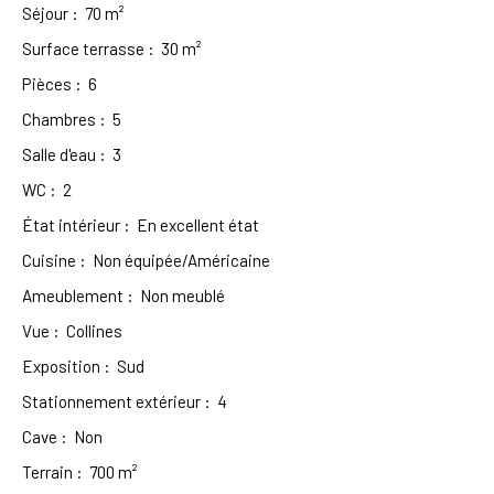
Séjour
:
70
m²
Surface terrasse
:
30
m²
Pièces
:
6
Chambres
:
5
Salle d'eau
:
3
WC
:
2
État intérieur
:
En excellent état
Cuisine
:
Non équipée/Américaine
Ameublement
:
Non meublé
Vue
:
Collines
Exposition
:
Sud
Stationnement extérieur
:
4
Cave
:
Non
Terrain
:
700
m²