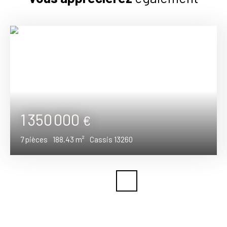
1 350 000
€
7
pièces
188.43
m²
Cassis 13260