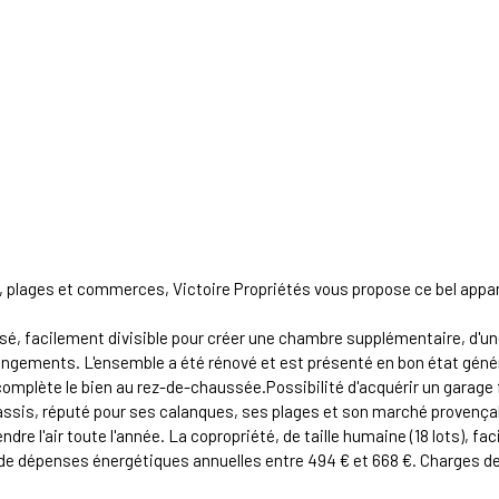
s, plages et commerces, Victoire Propriétés vous propose ce bel appar
sé, facilement divisible pour créer une chambre supplémentaire, d'u
rangements. L'ensemble a été rénové et est présenté en bon état géné
lier complète le bien au rez-de-chaussée.Possibilité d'acquérir un gar
Cassis, réputé pour ses calanques, ses plages et son marché provençal
e l'air toute l'année. La copropriété, de taille humaine (18 lots), fac
 dépenses énergétiques annuelles entre 494 € et 668 €. Charges de co