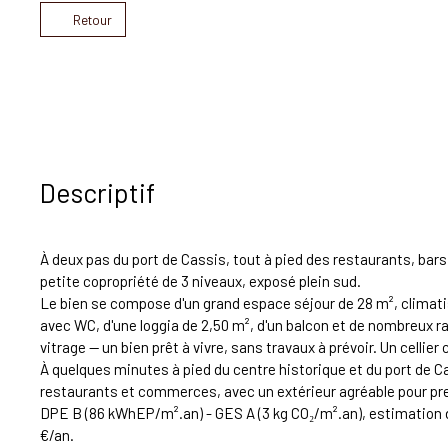
Retour
Descriptif
À deux pas du port de Cassis, tout à pied des restaurants, bar
petite copropriété de 3 niveaux, exposé plein sud.
Le bien se compose d'un grand espace séjour de 28 m², climati
avec WC, d'une loggia de 2,50 m², d'un balcon et de nombreux 
vitrage — un bien prêt à vivre, sans travaux à prévoir. Un cel
À quelques minutes à pied du centre historique et du port de 
restaurants et commerces, avec un extérieur agréable pour prendr
DPE B (86 kWhEP/m².an) - GES A (3 kg CO₂/m².an), estimation de
€/an.