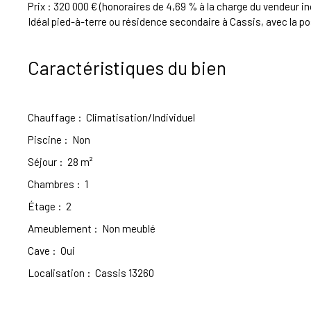
Prix : 320 000 € (honoraires de 4,69 % à la charge du vendeur inc
Idéal pied-à-terre ou résidence secondaire à Cassis, avec la pos
Caractéristiques du bien
Chauffage
:
Climatisation/Individuel
Piscine
:
Non
Séjour
:
28
m²
Chambres
:
1
Étage
:
2
Ameublement
:
Non meublé
Cave
:
Oui
Localisation
:
Cassis 13260