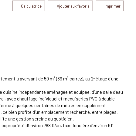
Calculatrice
Ajouter aux favoris
Imprimer
tement traversant de 50 m² (39 m² carrez), au 2ᵉ étage d'une
ne cuisine indépendante aménagée et équipée, d'une salle d'eau
ral, avec chauffage individuel et menuiseries PVC à double
age fermé à quelques centaines de mètres en supplément
, ce bien profite d'un emplacement recherché, entre plages,
ilite une gestion sereine au quotidien.
propriété d'environ 788 €/an, taxe foncière d'environ 611