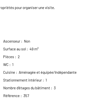
ropriétés pour organiser une visite.
Ascenseur
:
Non
Surface au sol
:
49
m²
Pièces
:
2
WC
:
1
Cuisine
:
Aménagée et équipée/Indépendante
Stationnement intérieur
:
1
Nombre d'étages du bâtiment
:
3
Référence
:
357