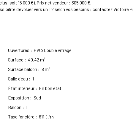
lus, soit 15 000 €). Prix net vendeur : 305 000 €.
sibilité d'évoluer vers un T2 selon vos besoins : contactez Victoire P
Ouvertures
:
PVC/Double vitrage
Surface
:
49.42
m²
Surface balcon
:
8
m²
Salle d'eau
:
1
État intérieur
:
En bon état
Exposition
:
Sud
Balcon
:
1
Taxe foncière
:
611
€ /an