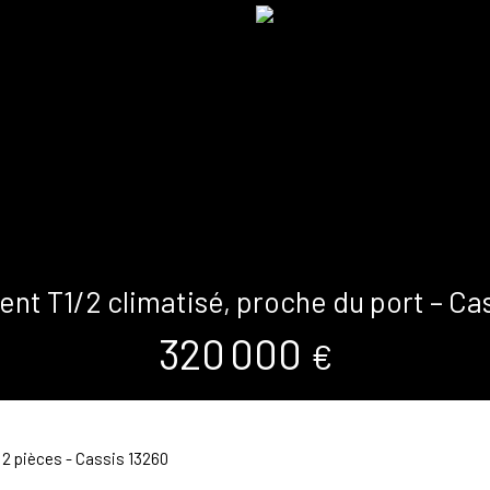
t T1/2 climatisé, proche du port – Ca
320 000
€
2 pièces - Cassis 13260