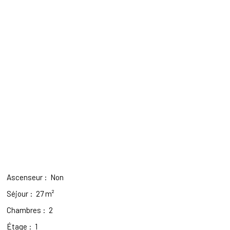
Ascenseur
:
Non
Séjour
:
27
m²
Chambres
:
2
Étage
:
1