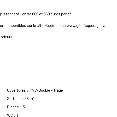
 standard : entre 680 et 960 euros par an.
ont disponibles sur le site Géorisques : www.géorisques.gouv.fr
endeur)
Ouvertures
:
PVC/Double vitrage
Surface
:
58
m²
Pièces
:
3
WC
:
1