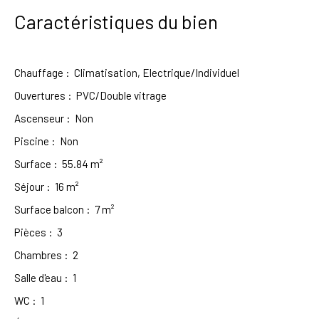
Caractéristiques du bien
Chauffage
:
Climatisation, Electrique/Individuel
Ouvertures
:
PVC/Double vitrage
Ascenseur
:
Non
Piscine
:
Non
Surface
:
55.84
m²
Séjour
:
16
m²
Surface balcon
:
7
m²
Pièces
:
3
Chambres
:
2
Salle d'eau
:
1
WC
:
1