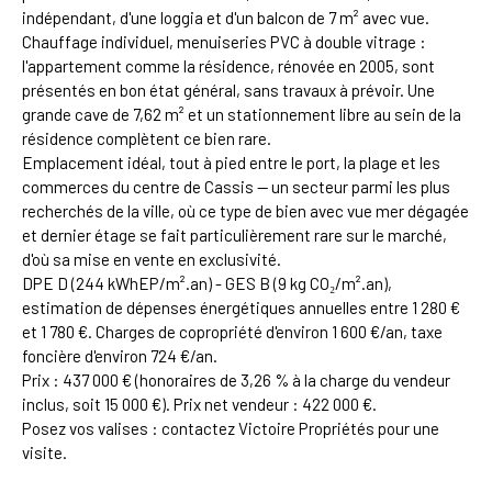
indépendant, d'une loggia et d'un balcon de 7 m² avec vue.
Chauffage individuel, menuiseries PVC à double vitrage :
l'appartement comme la résidence, rénovée en 2005, sont
présentés en bon état général, sans travaux à prévoir. Une
grande cave de 7,62 m² et un stationnement libre au sein de la
résidence complètent ce bien rare.
Emplacement idéal, tout à pied entre le port, la plage et les
commerces du centre de Cassis — un secteur parmi les plus
recherchés de la ville, où ce type de bien avec vue mer dégagée
et dernier étage se fait particulièrement rare sur le marché,
d'où sa mise en vente en exclusivité.
DPE D (244 kWhEP/m².an) - GES B (9 kg CO₂/m².an),
estimation de dépenses énergétiques annuelles entre 1 280 €
et 1 780 €. Charges de copropriété d'environ 1 600 €/an, taxe
foncière d'environ 724 €/an.
Prix : 437 000 € (honoraires de 3,26 % à la charge du vendeur
inclus, soit 15 000 €). Prix net vendeur : 422 000 €.
Posez vos valises : contactez Victoire Propriétés pour une
visite.