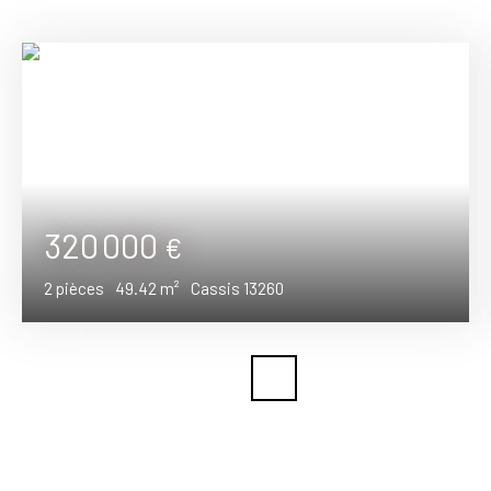
320 000
€
2
pièces
49.42
m²
Cassis 13260