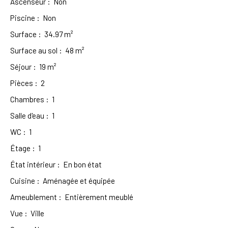
Ascenseur
:
Non
Piscine
:
Non
Surface
:
34.97
m²
Surface au sol
:
48
m²
Séjour
:
19
m²
Pièces
:
2
Chambres
:
1
Salle d'eau
:
1
WC
:
1
Étage
:
1
État intérieur
:
En bon état
Cuisine
:
Aménagée et équipée
Ameublement
:
Entièrement meublé
Vue
:
Ville